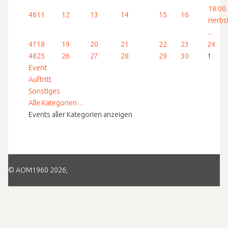
18:00
46
11
12
13
14
15
16
Herbs
...
47
18
19
20
21
22
23
24
48
25
26
27
28
29
30
1
Event
Auftritt
Sonstiges
Alle Kategorien ...
Events aller Kategorien anzeigen
© AOM1960 2026,