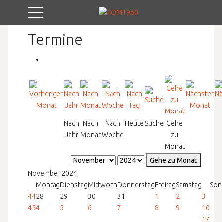
Mobile Menu Toggle
Termine
Nach
Nach
Nach
Heute
Suche
Gehe
Jahr
Monat
Woche
zu
Monat
Gehe zu Monat
November 2024
Montag
Dienstag
Mittwoch
Donnerstag
Freitag
Samstag
Son
44
28
29
30
31
1
2
3
45
4
5
6
7
8
9
10
17