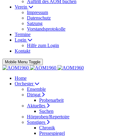
Auftritt des AOM buchen
Verein
Impressum
Datenschutz
Satzung
Vorstandsprotokolle
Termine
Login
Hilfe zum Login
Kontakt
Mobile Menu Toggle
Home
Orchester
Ensemble
Dirigat
Probenarbeit
Aktuelles
Suchen
Hörproben/Repertoire
Sonstiges
Chronik
Pressespiegel